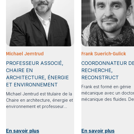
Michael Jemtrud
Frank Suerich-Gulick
PROFESSEUR ASSOCIÉ,
COORDONNATEUR D
CHAIRE EN
RECHERCHE,
ARCHITECTURE, ÉNERGIE
RECONSTRUCT
ET ENVIRONNEMENT
Frank est formé en génie
mécanique avec un doctor
Michael Jemtrud est titulaire de la
mécanique des fluides. De
Chaire en architecture, énergie et
2013, il a travaillé comme
environnement et professeur
chercheur, coordonnateur
associé à l'École d'architecture. Il
consultant dans le domain
est membre fondateur du groupe
logement communautaire e
de recherche DeCARB
En savoir plus
En savoir plus
santé. Il est animé par le d
(DeCarbonized ARchitecture and